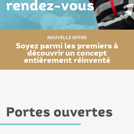
rendez-vous
Foire aux questions
NOUVELLE OFFRE
Soyez parmi les premiers à
découvrir un concept
entièrement réinventé
Portes ouvertes