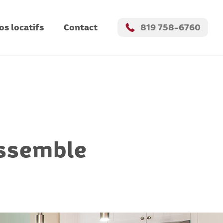
s locatifs
Contact
819 758-6760
essemble